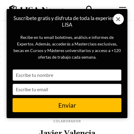
Suscríbete gratis y disfruta de toda la experiencia
LISA
Recibe en tu email boletines, análisis e informes de
Expertos. Además, accederás a Masterclass exclusivas,
becas en Cursos y Másteres universitarios y acceso a +120
ofertas de trabajo cada semana.
Type
your
name
Type
your
email
Enviar
COLABORADOR
Javier Valencia