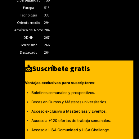
Ciberseguridad
750
Europa
513
Tecnología
333
Oriente medio
294
América del Norte
284
DDHH
267
Terrorismo
266
Destacado
264
📩Suscríbete gratis
Ventajas exclusivas para suscriptores:
Boletines semanales y prospectivos.
Becas en Cursos y Másteres universitarios.
Acceso exclusivo a Masterclass y Eventos.
Acceso a +120 ofertas de trabajo semanales.
Acceso a LISA Comunidad y LISA Challenge.