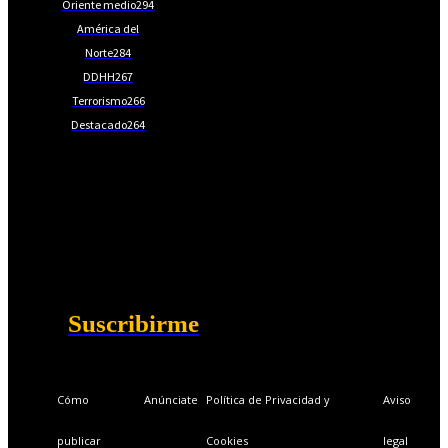
Oriente medio
294
América del
Norte
284
DDHH
267
Terrorismo
266
Destacado
264
📩Suscríbete gratis
Ventajas exclusivas para suscriptores:
Boletines semanales y prospectivos.
Becas en Cursos y Másteres universitarios.
Acceso exclusivo a Masterclass y Eventos.
Acceso a +120 ofertas de trabajo semanales.
Acceso a LISA Comunidad y LISA Challenge.
Suscribirme
Cómo
Anúnciate
Política de Privacidad y
Aviso
publicar
Cookies
legal