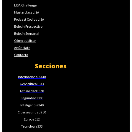
LISA Challenge
Masterclass LISA
Podcast Código LISA
Boletín Prospectivo
Boletín Semanal
Cómo publicar
Anúnciate
Contacto
Secciones
Internacional
3340
Geopolítica
1933
Actualidad
1670
Seguridad
1300
Inteligencia
940
Ciberseguridad
750
Europa
512
Tecnología
333