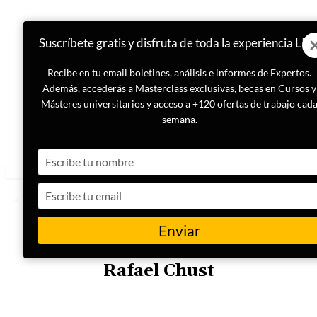
Suscríbete gratis y disfruta de toda la experiencia LIS
Recibe en tu email boletines, análisis e informes de Expertos.
Además, accederás a Masterclass exclusivas, becas en Cursos y
Másteres universitarios y acceso a +120 ofertas de trabajo cad
semana.
Type
your
name
Type
your
email
Enviar
COLABORADOR
Rafael Chust