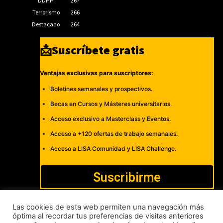
DDHH
267
Terrorismo
266
Destacado
264
📩Suscríbete gratis
Ventajas exclusivas para suscriptores:
Boletines semanales y prospectivos.
Becas en Cursos y Másteres universitarios.
Acceso exclusivo a Masterclass y Eventos.
Acceso a +120 ofertas de trabajo semanales.
Acceso a LISA Comunidad y LISA Challenge.
Suscribirme
Las cookies de esta web permiten una navegación más
óptima al recordar tus preferencias de visitas anteriores