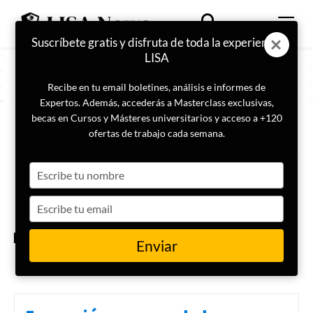
Suscríbete gratis y disfruta de toda la experiencia
LISA
Recibe en tu email boletines, análisis e informes de
Expertos. Además, accederás a Masterclass exclusivas,
becas en Cursos y Másteres universitarios y acceso a +120
ETIQUETA
Academia
ofertas de trabajo cada semana.
Type
Universidades y seguridad
nacional: el retorno del
your
enfoque «doble uso» en la
name
Type
investigación académica
your
email
INTERNACIONAL
Enviar