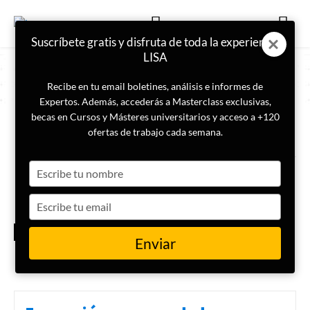
Suscríbete gratis y disfruta de toda la experiencia
LISA
Recibe en tu email boletines, análisis e informes de
Expertos. Además, accederás a Masterclass exclusivas,
becas en Cursos y Másteres universitarios y acceso a +120
ETIQUETA
Alí Bey el Abbassi
ofertas de trabajo cada semana.
Type
Alí Bey el Abbassi: el origen de
la inteligencia española en el
your
Mediterráneo del siglo XIX
name
Type
your
SERVICIOS
email
INTELIGENCIA
Enviar