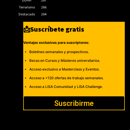
DDHH
267
Terrorismo
266
Destacado
264
📩Suscríbete gratis
Ventajas exclusivas para suscriptores:
Boletines semanales y prospectivos.
Becas en Cursos y Másteres universitarios.
Acceso exclusivo a Masterclass y Eventos.
Acceso a +120 ofertas de trabajo semanales.
Acceso a LISA Comunidad y LISA Challenge.
Suscribirme