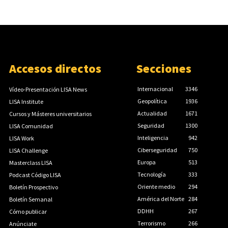
Accesos directos
Secciones
Internacional
3346
Vídeo-Presentación LISA News
Geopolítica
1936
LISA Institute
Actualidad
1671
Cursos y Másteres universitarios
Seguridad
1300
LISA Comunidad
Inteligencia
942
LISA Work
Ciberseguridad
750
LISA Challenge
Europa
513
Masterclass LISA
Tecnología
333
Podcast Código LISA
Oriente medio
294
Boletín Prospectivo
América del Norte
284
Boletín Semanal
DDHH
267
Cómo publicar
Terrorismo
266
Anúnciate