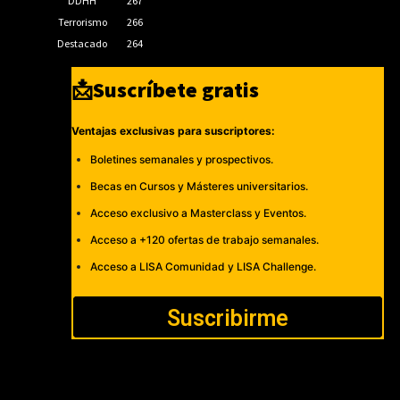
DDHH
267
Terrorismo
266
Destacado
264
📩Suscríbete gratis
Ventajas exclusivas para suscriptores:
Boletines semanales y prospectivos.
Becas en Cursos y Másteres universitarios.
Acceso exclusivo a Masterclass y Eventos.
Acceso a +120 ofertas de trabajo semanales.
Acceso a LISA Comunidad y LISA Challenge.
Suscribirme