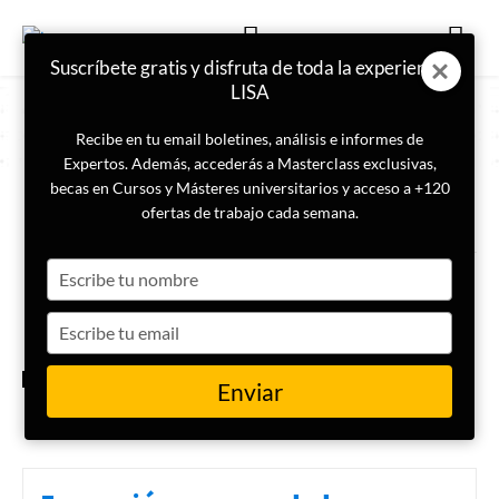
Suscríbete gratis y disfruta de toda la experiencia
LISA
Recibe en tu email boletines, análisis e informes de
Expertos. Además, accederás a Masterclass exclusivas,
becas en Cursos y Másteres universitarios y acceso a +120
ETIQUETA
Apátridas
ofertas de trabajo cada semana.
Type
¿Qué son los apátridas y por
qué hay personas que no tienen
your
nacionalidad?
name
Type
your
email
DDHH
Enviar