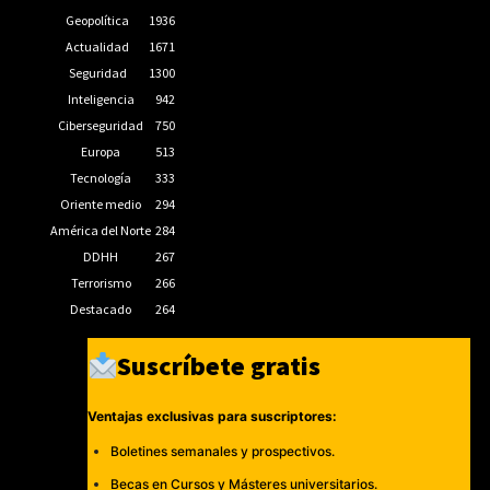
Geopolítica
1936
Actualidad
1671
Seguridad
1300
Inteligencia
942
Ciberseguridad
750
Europa
513
Tecnología
333
Oriente medio
294
América del Norte
284
DDHH
267
Terrorismo
266
Destacado
264
Suscríbete gratis
Ventajas exclusivas para suscriptores:
Boletines semanales y prospectivos.
Becas en Cursos y Másteres universitarios.