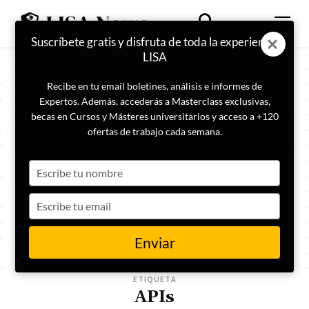
Suscríbete gratis y disfruta de toda la experiencia
LISA
Recibe en tu email boletines, análisis e informes de
Expertos. Además, accederás a Masterclass exclusivas,
becas en Cursos y Másteres universitarios y acceso a +120
ofertas de trabajo cada semana.
Type
your
name
Type
your
email
Enviar
ETIQUETA
APIs