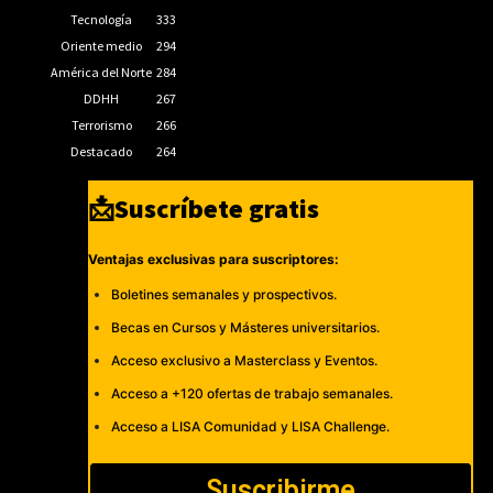
Tecnología
333
Oriente medio
294
América del Norte
284
DDHH
267
Terrorismo
266
Destacado
264
📩Suscríbete gratis
Ventajas exclusivas para suscriptores:
Boletines semanales y prospectivos.
Becas en Cursos y Másteres universitarios.
Acceso exclusivo a Masterclass y Eventos.
Acceso a +120 ofertas de trabajo semanales.
Acceso a LISA Comunidad y LISA Challenge.
Suscribirme