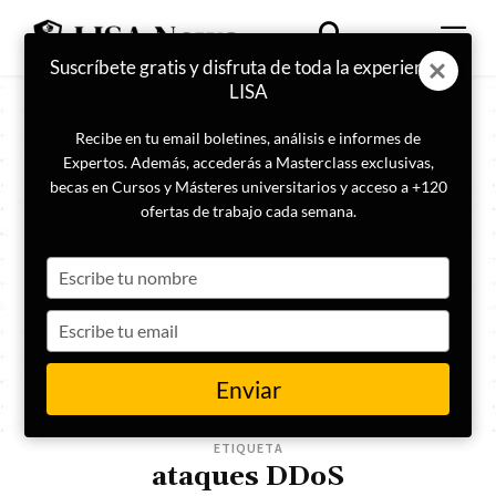
Suscríbete gratis y disfruta de toda la experiencia
LISA
Recibe en tu email boletines, análisis e informes de
Expertos. Además, accederás a Masterclass exclusivas,
becas en Cursos y Másteres universitarios y acceso a +120
ofertas de trabajo cada semana.
Type
your
name
Type
your
email
Enviar
ETIQUETA
ataques DDoS