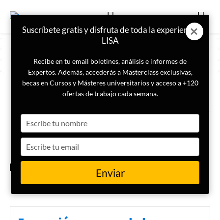
Suscríbete gratis y disfruta de toda la experiencia
LISA
Recibe en tu email boletines, análisis e informes de
Expertos. Además, accederás a Masterclass exclusivas,
becas en Cursos y Másteres universitarios y acceso a +120
ETIQUETA
Buenos Aires
ofertas de trabajo cada semana.
Type
El peronismo vence las
elecciones legislativas de la
your
provincia de Buenos Aires
name
Type
your
email
ACTUALIDAD
Enviar