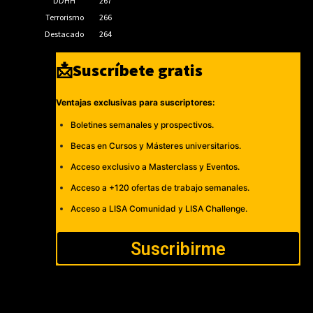
DDHH
267
Terrorismo
266
Destacado
264
📩Suscríbete gratis
Ventajas exclusivas para suscriptores:
Boletines semanales y prospectivos.
Becas en Cursos y Másteres universitarios.
Acceso exclusivo a Masterclass y Eventos.
Acceso a +120 ofertas de trabajo semanales.
Acceso a LISA Comunidad y LISA Challenge.
Suscribirme