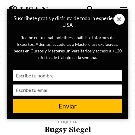
Suscríbete gratis y disfruta de toda la experiencia
LISA
Recibe en tu email boletines, análisis e informes de
Expertos. Además, accederás a Masterclass exclusivas,
becas en Cursos y Másteres universitarios y acceso a +120
ofertas de trabajo cada semana.
Type
your
name
Type
your
email
Enviar
ETIQUETA
Bugsy Siegel