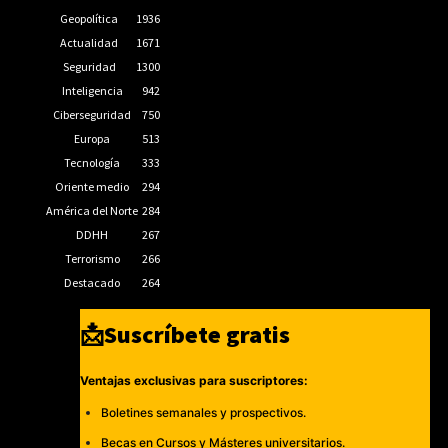
Geopolítica
1936
Actualidad
1671
Seguridad
1300
Inteligencia
942
Ciberseguridad
750
Europa
513
Tecnología
333
Oriente medio
294
América del Norte
284
DDHH
267
Terrorismo
266
Destacado
264
📩Suscríbete gratis
Ventajas exclusivas para suscriptores:
Boletines semanales y prospectivos.
Becas en Cursos y Másteres universitarios.