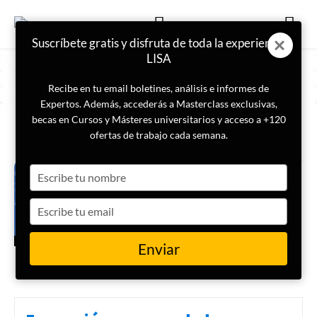
Suscríbete gratis y disfruta de toda la experiencia
LISA
Recibe en tu email boletines, análisis e informes de
Expertos. Además, accederás a Masterclass exclusivas,
becas en Cursos y Másteres universitarios y acceso a +120
ETIQUETA
cambio climático agua
ofertas de trabajo cada semana.
Type
El agua: el gran pendiente de la
humanidad
your
name
Type
your
email
GEOPOLÍTICA
Enviar