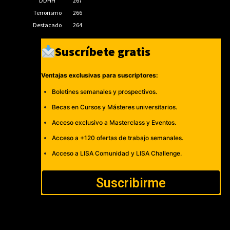
DDHH
267
Terrorismo
266
Destacado
264
Suscríbete gratis
Ventajas exclusivas para suscriptores:
Boletines semanales y prospectivos.
Becas en Cursos y Másteres universitarios.
Acceso exclusivo a Masterclass y Eventos.
Acceso a +120 ofertas de trabajo semanales.
Acceso a LISA Comunidad y LISA Challenge.
Suscribirme