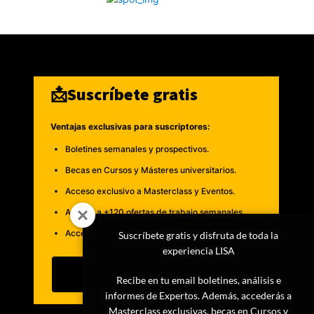
📩Suscríbete gratis
Ventajas exclusivas para suscriptores:
Boletines semanales y prospectivos.
Becas en Cursos y Másteres universitarios.
Acceso exclusivo a Masterclass y Eventos.
Acceso a +120 ofertas de trabajo semanales.
Acceso a LISA Comunidad y LISA Challenge.
Suscríbete gratis y disfruta de toda la
experiencia LISA
Suscribirme
Recibe en tu email boletines, análisis e
informes de Expertos. Además, accederás a
Masterclass exclusivas, becas en Cursos y