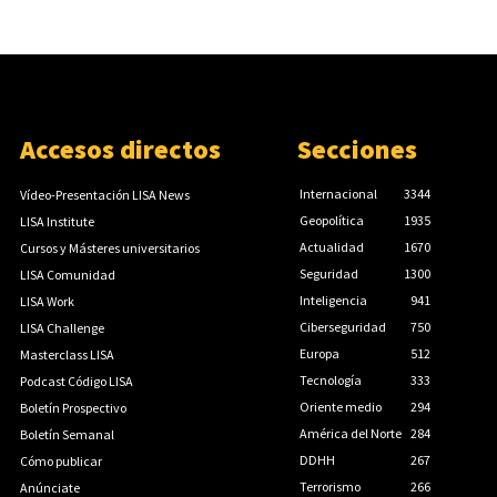
Accesos directos
Secciones
Internacional
3344
Vídeo-Presentación LISA News
Geopolítica
1935
LISA Institute
Actualidad
1670
Cursos y Másteres universitarios
Seguridad
1300
LISA Comunidad
Inteligencia
941
LISA Work
Ciberseguridad
750
LISA Challenge
Europa
512
Masterclass LISA
Tecnología
333
Podcast Código LISA
Oriente medio
294
Boletín Prospectivo
América del Norte
284
Boletín Semanal
DDHH
267
Cómo publicar
Terrorismo
266
Anúnciate