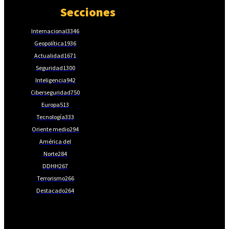
Secciones
Internacional
3346
Geopolítica
1936
Actualidad
1671
Seguridad
1300
Inteligencia
942
Ciberseguridad
750
Europa
513
Tecnología
333
Oriente medio
294
América del
Norte
284
DDHH
267
Terrorismo
266
Destacado
264
📩Suscríbete gratis