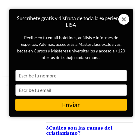
Suscríbete gratis y disfruta de toda la experiencia
LISA
Recibe en tu email boletines, análisis e informes de
Expertos. Además, accederás a Masterclass exclusivas,
becas en Cursos y Másteres universitarios y acceso a +120
ofertas de trabajo cada semana.
Type
your
name
Type
your
email
Enviar
ETIQUETA
Católicos
¿Cuáles son las ramas del
cristianismo?