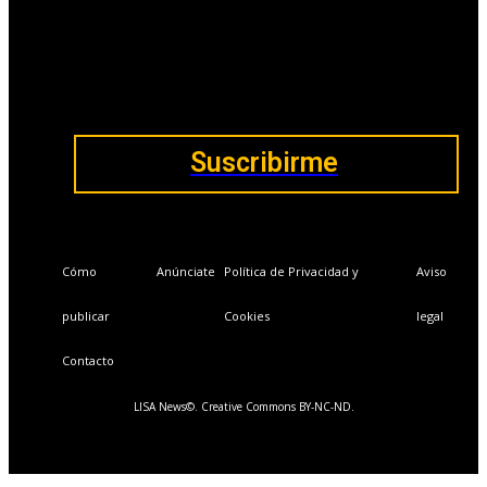
Ventajas exclusivas para suscriptores:
Boletines semanales y prospectivos.
Becas en Cursos y Másteres universitarios.
Acceso exclusivo a Masterclass y Eventos.
Acceso a +120 ofertas de trabajo semanales.
Acceso a LISA Comunidad y LISA Challenge.
Suscribirme
Cómo
Anúnciate
Política de Privacidad y
Aviso
publicar
Cookies
legal
Contacto
LISA News©. Creative Commons BY-NC-ND.