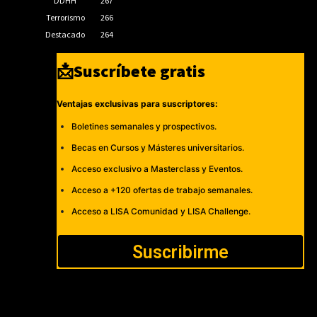
DDHH
267
Terrorismo
266
Destacado
264
📩Suscríbete gratis
Ventajas exclusivas para suscriptores:
Boletines semanales y prospectivos.
Becas en Cursos y Másteres universitarios.
Acceso exclusivo a Masterclass y Eventos.
Acceso a +120 ofertas de trabajo semanales.
Acceso a LISA Comunidad y LISA Challenge.
Suscribirme