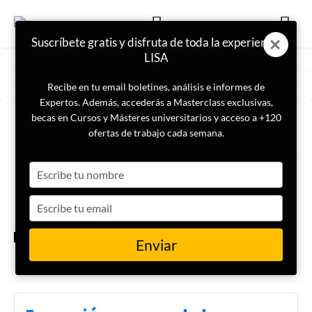
Suscríbete gratis y disfruta de toda la experiencia
LISA
Recibe en tu email boletines, análisis e informes de
Expertos. Además, accederás a Masterclass exclusivas,
becas en Cursos y Másteres universitarios y acceso a +120
ETIQUETA
CEI
ofertas de trabajo cada semana.
Type
¿Puede Moldavia convertirse
en una «segunda Ucrania»?
your
name
Type
your
email
INTERNACIONAL
Enviar