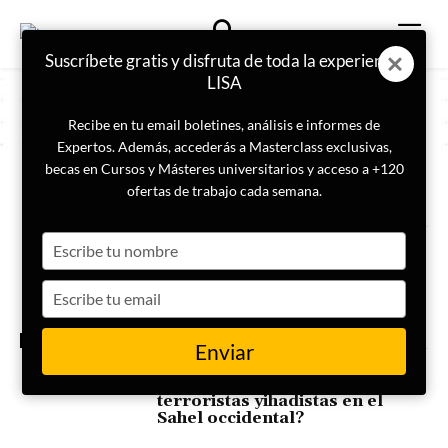
Suscríbete gratis y disfruta de toda la experiencia
LISA
Recibe en tu email boletines, análisis e informes de
Expertos. Además, accederás a Masterclass exclusivas,
becas en Cursos y Másteres universitarios y acceso a +120
ETIQUETA
Células terroristas sahel
ofertas de trabajo cada semana.
Type
El papel estratégico de España
en el Sahel: seguridad,
your
desarrollo y cooperación clave
name
Type
para Europa
your
email
ESPECIAL SAHEL
Enviar
¿Cuál es la amenaza por la
expansión de las células
terroristas yihadistas en el
Sahel occidental?