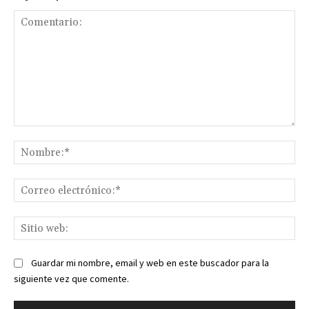
Comentario:
No
Co
ele
Sit
we
Guardar mi nombre, email y web en este buscador para la
siguiente vez que comente.