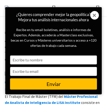
¿Quieres comprender mejor la geopolítica?
Mejora tus análisis internacionales ahora
Recibe en tu email boletines, análisis e informes de
Portada
Especial Sahel
Expertos. Además, accederás a Masterclass exclusivas,
¿Cuál es la amenaza por la
becas en Cursos y Másteres universitarios y acceso a +120
expansión de las células
ofertas de trabajo cada semana.
terroristas yihadistas en el Sahel
Type
occidental?
your
name
Type
your
3 de noviembre de 2025
Belén Borreguero Simón
email
Enviar
El Trabajo Final de Máster (TFM) del
Máster Profesional
de Analista de Inteligencia de LISA Institute
consiste en