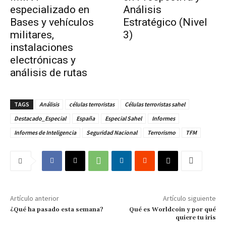
especializado en
Análisis
Bases y vehículos
Estratégico (Nivel
militares,
3)
instalaciones
electrónicas y
análisis de rutas
TAGS
Análisis
células terroristas
Células terroristas sahel
Destacado_Especial
España
Especial Sahel
Informes
Informes de Inteligencia
Seguridad Nacional
Terrorismo
TFM
Artículo anterior
Artículo siguiente
¿Qué ha pasado esta semana?
Qué es Worldcoin y por qué
quiere tu iris