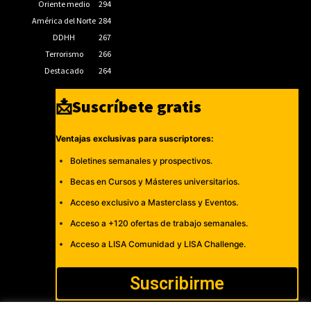
Oriente medio
294
América del Norte
284
DDHH
267
Terrorismo
266
Destacado
264
📩Suscríbete gratis
Ventajas exclusivas para suscriptores:
Boletines semanales y prospectivos.
Becas en Cursos y Másteres universitarios.
Acceso exclusivo a Masterclass y Eventos.
Acceso a +120 ofertas de trabajo semanales.
Acceso a LISA Comunidad y LISA Challenge.
Suscribirme