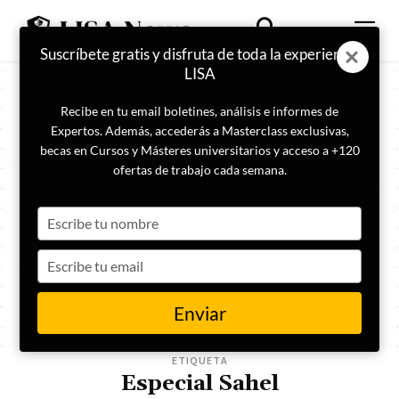
Suscríbete gratis y disfruta de toda la experiencia
LISA
Recibe en tu email boletines, análisis e informes de
Expertos. Además, accederás a Masterclass exclusivas,
becas en Cursos y Másteres universitarios y acceso a +120
ofertas de trabajo cada semana.
Type
your
name
Type
your
email
Enviar
ETIQUETA
Especial Sahel