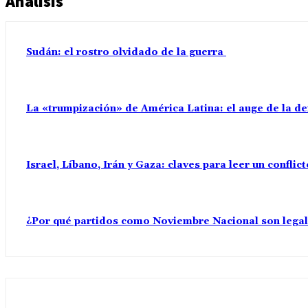
Análisis
Sudán: el rostro olvidado de la guerra
La «trumpización» de América Latina: el auge de la d
Israel, Líbano, Irán y Gaza: claves para leer un confli
¿Por qué partidos como Noviembre Nacional son lega