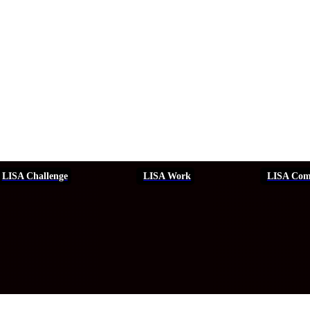
LISA Challenge
LISA Work
LISA Com
ERSEGURIDAD
SEGURIDAD
DDHH
FORMACIÓN
EVEN