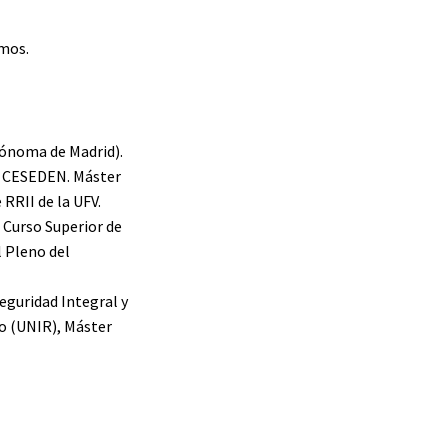
imos.
utónoma de Madrid).
el CESEDEN. Máster
RRII de la UFV.
 Curso Superior de
l Pleno del
eguridad Integral y
o (UNIR), Máster