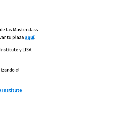
 de las Masterclass
var tu plaza
aquí
.
Institute y LISA
lizando el
 Institute