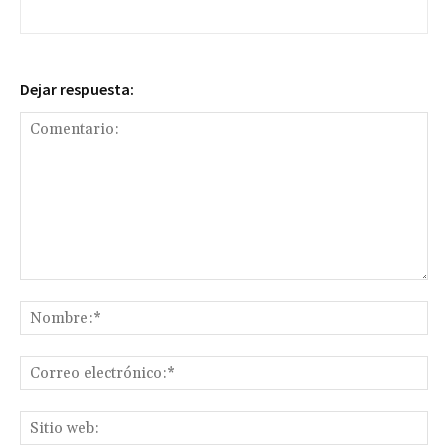
Dejar respuesta:
Comentario:
No
Co
ele
Sit
we