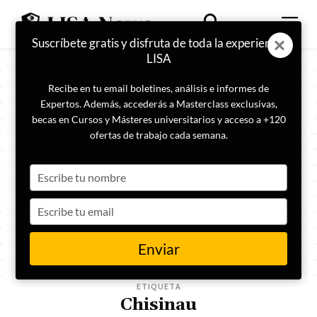
Suscríbete gratis y disfruta de toda la experiencia
LISA
Recibe en tu email boletines, análisis e informes de
Expertos. Además, accederás a Masterclass exclusivas,
becas en Cursos y Másteres universitarios y acceso a +120
ofertas de trabajo cada semana.
Type
your
name
Type
your
email
Enviar
ETIQUETA
Chisinau