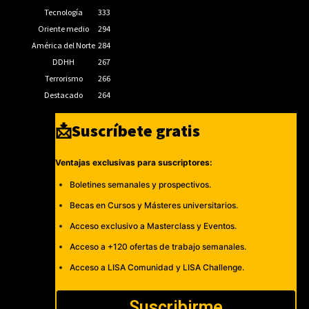
Tecnología
333
Oriente medio
294
América del Norte
284
DDHH
267
Terrorismo
266
Destacado
264
📩Suscríbete gratis
Ventajas exclusivas para suscriptores:
Boletines semanales y prospectivos.
Becas en Cursos y Másteres universitarios.
Acceso exclusivo a Masterclass y Eventos.
Acceso a +120 ofertas de trabajo semanales.
Acceso a LISA Comunidad y LISA Challenge.
Suscribirme