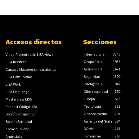
Accesos directos
Secciones
Internacional
3346
Vídeo-Presentación LISA News
Geopolítica
1936
LISA Institute
Actualidad
1671
Cursos y Másteres universitarios
Seguridad
1300
LISA Comunidad
Inteligencia
942
LISA Work
Ciberseguridad
750
LISA Challenge
Europa
513
Masterclass LISA
Tecnología
333
Podcast Código LISA
Oriente medio
294
Boletín Prospectivo
América del Norte
284
Boletín Semanal
DDHH
267
Cómo publicar
Terrorismo
266
Anúnciate