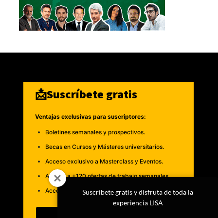
📩Suscríbete gratis
Ventajas exclusivas para suscriptores:
Boletines semanales y prospectivos.
Becas en Cursos y Másteres universitarios.
Acceso exclusivo a Masterclass y Eventos.
Acceso a +120 ofertas de trabajo semanales.
Acceso a LISA Comunidad y LISA Challenge.
Suscríbete gratis y disfruta de toda la
experiencia LISA