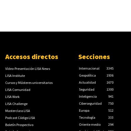
Accesos directos
Secciones
Internacional
3345
Vídeo-Presentación LISA News
Geopolítica
1936
LISA Institute
Actualidad
1670
Cursos y Másteres universitarios
Seguridad
1300
LISA Comunidad
Inteligencia
941
LISA Work
Ciberseguridad
750
LISA Challenge
Europa
512
Masterclass LISA
Tecnología
333
Podcast Código LISA
Oriente medio
294
Boletín Prospectivo