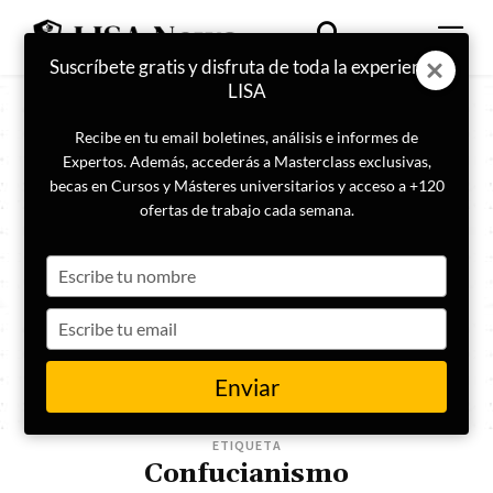
Suscríbete gratis y disfruta de toda la experiencia
LISA
Recibe en tu email boletines, análisis e informes de
Expertos. Además, accederás a Masterclass exclusivas,
becas en Cursos y Másteres universitarios y acceso a +120
ofertas de trabajo cada semana.
Type
your
name
Type
your
email
Enviar
ETIQUETA
Confucianismo