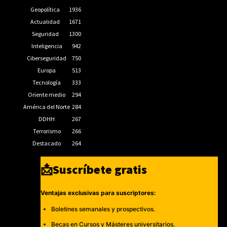
Geopolítica
1936
Actualidad
1671
Seguridad
1300
Inteligencia
942
Ciberseguridad
750
Europa
513
Tecnología
333
Oriente medio
294
América del Norte
284
DDHH
267
Terrorismo
266
Destacado
264
📩Suscríbete gratis
Ventajas exclusivas para suscriptores:
Boletines semanales y prospectivos.
Becas en Cursos y Másteres universitarios.