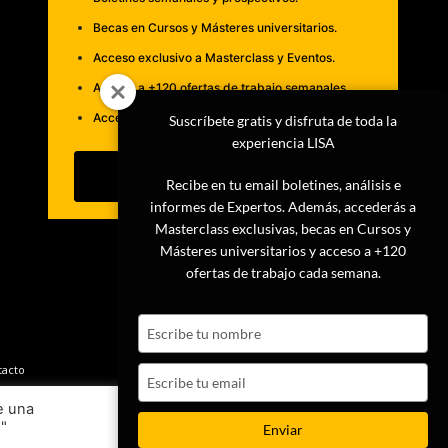
Becas en Cursos y Másteres universitarios.
Acceso exclusivo a Masterclass y Eventos.
Acceso a +120 ofertas de trabajo semanales.
Acceso a LISA Comunidad y LISA Challenge.
Suscríbete gratis y disfruta de toda la
experiencia LISA
Suscribirme
Recibe en tu email boletines, análisis e
informes de Expertos. Además, accederás a
Masterclass exclusivas, becas en Cursos y
Másteres universitarios y acceso a +120
ofertas de trabajo cada semana.
Type
your
name
tacto
Type
your
e una
email
s"
Ajustes
Aceptar
Enviar