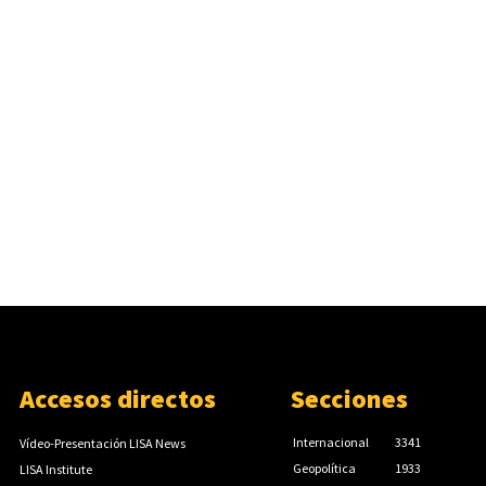
Accesos directos
Secciones
Internacional
3341
Vídeo-Presentación LISA News
Geopolítica
1933
LISA Institute