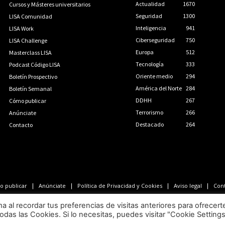
Actualidad
1670
Cursos y Másteres universitarios
Seguridad
1300
LISA Comunidad
Inteligencia
941
LISA Work
Ciberseguridad
750
LISA Challenge
Europa
512
Masterclass LISA
Tecnología
333
Podcast Código LISA
Oriente medio
294
Boletín Prospectivo
América del Norte
284
Boletín Semanal
DDHH
267
Cómo publicar
Terrorismo
266
Anúnciate
Destacado
264
Contacto
 publicar
Anúnciate
Política de Privacidad y Cookies
Aviso legal
Con
LISA News©. Creative Commons BY-NC-ND.
al recordar tus preferencias de visitas anteriores para ofrecert
odas las Cookies. Si lo necesitas, puedes visitar "Cookie Setting