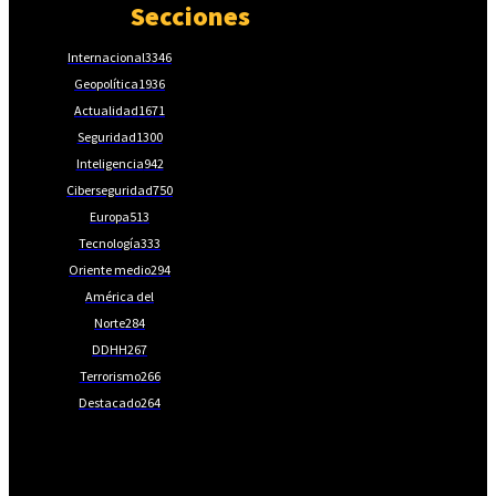
Secciones
Internacional
3346
Geopolítica
1936
Actualidad
1671
Seguridad
1300
Inteligencia
942
Ciberseguridad
750
Europa
513
Tecnología
333
Oriente medio
294
América del
Norte
284
DDHH
267
Terrorismo
266
Destacado
264
📩Suscríbete gratis