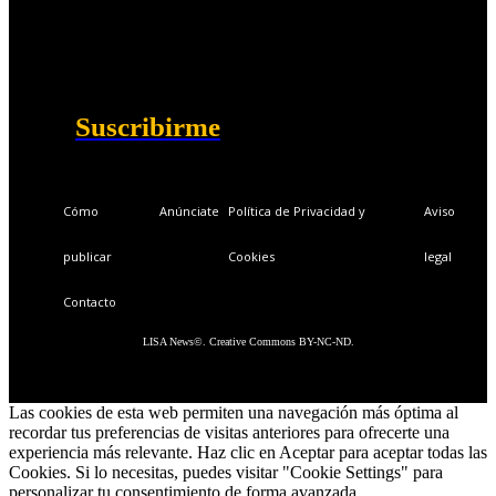
Ventajas exclusivas para suscriptores:
Boletines semanales y prospectivos.
Becas en Cursos y Másteres universitarios.
Acceso exclusivo a Masterclass y Eventos.
Acceso a +120 ofertas de trabajo semanales.
Acceso a LISA Comunidad y LISA Challenge.
Suscribirme
Cómo
Anúnciate
Política de Privacidad y
Aviso
publicar
Cookies
legal
Contacto
LISA News©. Creative Commons BY-NC-ND.
Las cookies de esta web permiten una navegación más óptima al
recordar tus preferencias de visitas anteriores para ofrecerte una
experiencia más relevante. Haz clic en Aceptar para aceptar todas las
Cookies. Si lo necesitas, puedes visitar "Cookie Settings" para
personalizar tu consentimiento de forma avanzada.