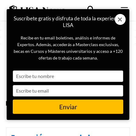
Suscríbete gratis y disfruta de toda la experiencia
LISA
Recibe en tu email boletines, análisis e informes de
Expertos. Además, accederás a Masterclass exclusivas,
becas en Cursos y Másteres universitarios y acceso a +120
ETIQUETA
Criptofraude
ofertas de trabajo cada semana.
Type
Estrategias de Prevención y
Detección de Criptofraude: el
your
caso CoinBlack-Wendimine
name
Type
your
email
CRIMINOLOGÍA
Enviar