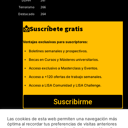
DDHH
267
Terrorismo
266
Destacado
264
📩Suscríbete gratis
Ventajas exclusivas para suscriptores:
Boletines semanales y prospectivos.
Becas en Cursos y Másteres universitarios.
Acceso exclusivo a Masterclass y Eventos.
Acceso a +120 ofertas de trabajo semanales.
Acceso a LISA Comunidad y LISA Challenge.
Suscribirme
Las cookies de esta web permiten una navegación más
óptima al recordar tus preferencias de visitas anteriores