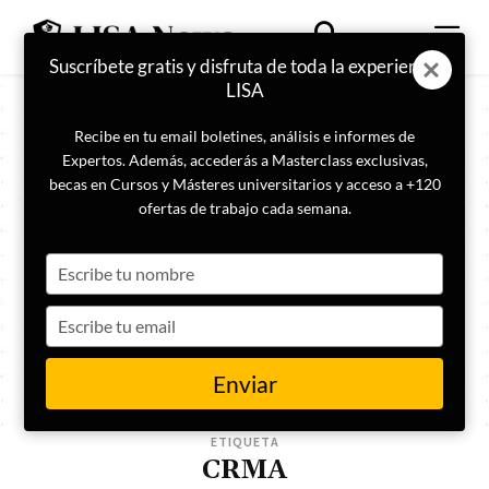
Suscríbete gratis y disfruta de toda la experiencia
LISA
Recibe en tu email boletines, análisis e informes de
Expertos. Además, accederás a Masterclass exclusivas,
becas en Cursos y Másteres universitarios y acceso a +120
ofertas de trabajo cada semana.
Type
your
name
Type
your
email
Enviar
ETIQUETA
CRMA