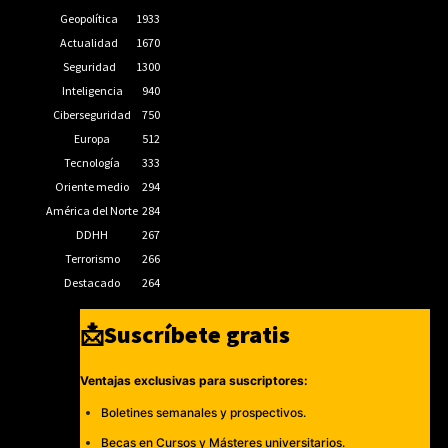
Geopolítica
1933
Actualidad
1670
Seguridad
1300
Inteligencia
940
Ciberseguridad
750
Europa
512
Tecnología
333
Oriente medio
294
América del Norte
284
DDHH
267
Terrorismo
266
Destacado
264
📩Suscríbete gratis
Ventajas exclusivas para suscriptores:
Boletines semanales y prospectivos.
Becas en Cursos y Másteres universitarios.