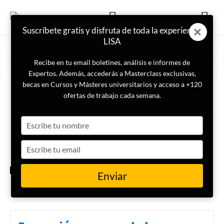
Suscríbete gratis y disfruta de toda la experiencia
LISA
Recibe en tu email boletines, análisis e informes de
Expertos. Además, accederás a Masterclass exclusivas,
becas en Cursos y Másteres universitarios y acceso a +120
ETIQUETA
Cumbre del Clima
ofertas de trabajo cada semana.
Type
¿Qué es la COP y cómo influye
en la lucha contra el cambio
your
climático?
name
Type
your
email
INTERNACIONAL
Enviar