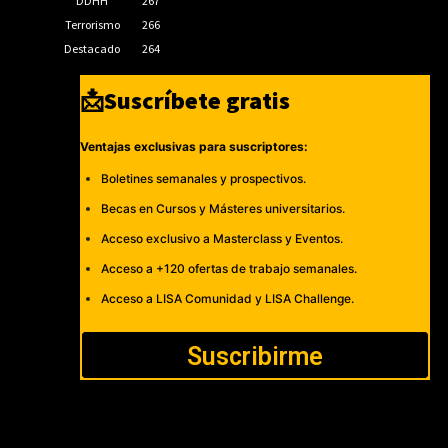
DDHH
267
Terrorismo
266
Destacado
264
📩Suscríbete gratis
Ventajas exclusivas para suscriptores:
Boletines semanales y prospectivos.
Becas en Cursos y Másteres universitarios.
Acceso exclusivo a Masterclass y Eventos.
Acceso a +120 ofertas de trabajo semanales.
Acceso a LISA Comunidad y LISA Challenge.
Suscribirme