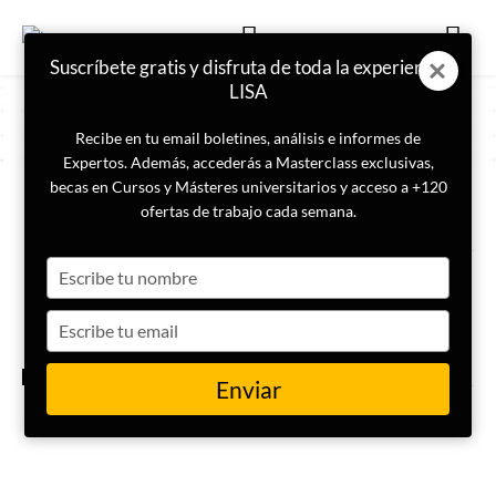
Suscríbete gratis y disfruta de toda la experiencia
LISA
Recibe en tu email boletines, análisis e informes de
Expertos. Además, accederás a Masterclass exclusivas,
becas en Cursos y Másteres universitarios y acceso a +120
ETIQUETA
Desarrollo Sostenible
ofertas de trabajo cada semana.
Type
Agenda 2030: avances y metas
pendientes
your
name
Type
your
email
INTERNACIONAL
Enviar
Tendencias de las energías
renovables en España