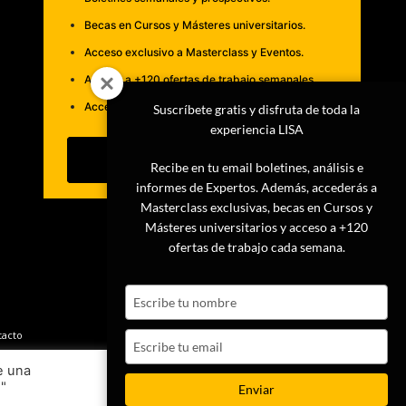
Becas en Cursos y Másteres universitarios.
Acceso exclusivo a Masterclass y Eventos.
Acceso a +120 ofertas de trabajo semanales.
Acceso a LISA Comunidad y LISA Challenge.
Suscríbete gratis y disfruta de toda la
experiencia LISA
Suscribirme
Recibe en tu email boletines, análisis e
informes de Expertos. Además, accederás a
Masterclass exclusivas, becas en Cursos y
Másteres universitarios y acceso a +120
ofertas de trabajo cada semana.
Type
your
name
tacto
Type
your
e una
email
s"
Ajustes
Aceptar
Enviar