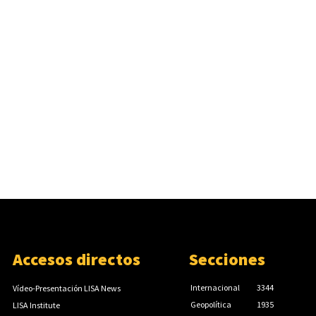
Accesos directos
Secciones
Internacional
3344
Vídeo-Presentación LISA News
Geopolítica
1935
LISA Institute