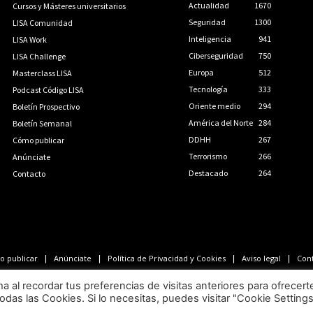
Actualidad
1670
Cursos y Másteres universitarios
Seguridad
1300
LISA Comunidad
Inteligencia
941
LISA Work
Ciberseguridad
750
LISA Challenge
Europa
512
Masterclass LISA
Tecnología
333
Podcast Código LISA
Oriente medio
294
Boletín Prospectivo
América del Norte
284
Boletín Semanal
DDHH
267
Cómo publicar
Terrorismo
266
Anúnciate
Destacado
264
Contacto
 publicar
Anúnciate
Política de Privacidad y Cookies
Aviso legal
Con
LISA News©. Creative Commons BY-NC-ND.
al recordar tus preferencias de visitas anteriores para ofrecert
odas las Cookies. Si lo necesitas, puedes visitar "Cookie Setting