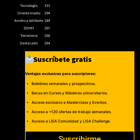
Tecnología
333
Oriente medio
294
América del Norte
284
DDHH
267
Terrorismo
266
Destacado
264
Suscríbete gratis
Ventajas exclusivas para suscriptores:
Boletines semanales y prospectivos.
Becas en Cursos y Másteres universitarios.
Acceso exclusivo a Masterclass y Eventos.
Acceso a +120 ofertas de trabajo semanales.
Acceso a LISA Comunidad y LISA Challenge.
Suscribirme