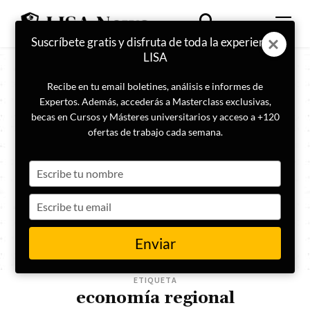
Suscríbete gratis y disfruta de toda la experiencia
LISA
Recibe en tu email boletines, análisis e informes de
Expertos. Además, accederás a Masterclass exclusivas,
becas en Cursos y Másteres universitarios y acceso a +120
ofertas de trabajo cada semana.
Type
your
name
Type
your
email
Enviar
ETIQUETA
economía regional