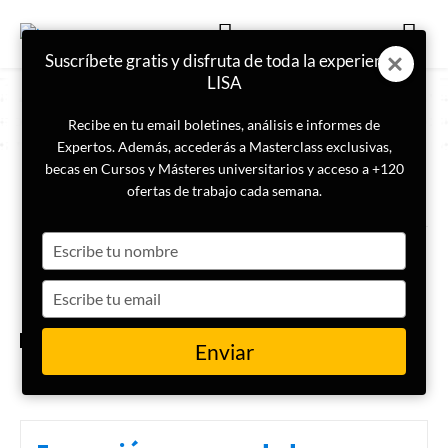
Suscríbete gratis y disfruta de toda la experiencia
LISA
Recibe en tu email boletines, análisis e informes de
Expertos. Además, accederás a Masterclass exclusivas,
becas en Cursos y Másteres universitarios y acceso a +120
ETIQUETA
elecciones en Chile
ofertas de trabajo cada semana.
Type
Próximas elecciones en Chile:
¿qué revelan sobre el
your
panorama político y su impacto
name
Type
en la región?
your
email
INTERNACIONAL
Enviar