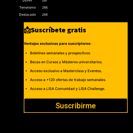
DDHH
267
Terrorismo
266
Destacado
264
📩Suscríbete gratis
Ventajas exclusivas para suscriptores:
Boletines semanales y prospectivos.
Becas en Cursos y Másteres universitarios.
Acceso exclusivo a Masterclass y Eventos.
Acceso a +120 ofertas de trabajo semanales.
Acceso a LISA Comunidad y LISA Challenge.
Suscribirme