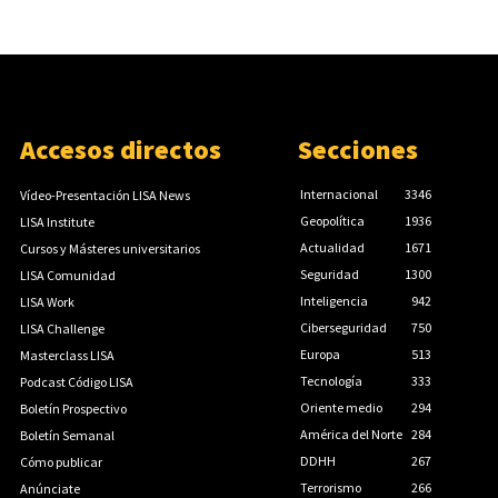
Accesos directos
Secciones
Internacional
3346
Vídeo-Presentación LISA News
Geopolítica
1936
LISA Institute
Actualidad
1671
Cursos y Másteres universitarios
Seguridad
1300
LISA Comunidad
Inteligencia
942
LISA Work
Ciberseguridad
750
LISA Challenge
Europa
513
Masterclass LISA
Tecnología
333
Podcast Código LISA
Oriente medio
294
Boletín Prospectivo
América del Norte
284
Boletín Semanal
DDHH
267
Cómo publicar
Terrorismo
266
Anúnciate