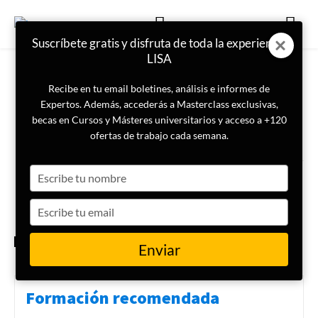
Suscríbete gratis y disfruta de toda la experiencia
LISA
Recibe en tu email boletines, análisis e informes de
Expertos. Además, accederás a Masterclass exclusivas,
becas en Cursos y Másteres universitarios y acceso a +120
ETIQUETA
Especial_Sahel
ofertas de trabajo cada semana.
Type
¿Por qué triunfan los golpes de
Estado en el Sahel?
your
name
Type
your
email
ESPECIAL SAHEL
Enviar
Formación recomendada