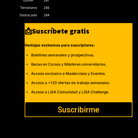
DDHH
267
Terrorismo
266
Destacado
264
📩Suscríbete gratis
Ventajas exclusivas para suscriptores:
Boletines semanales y prospectivos.
Becas en Cursos y Másteres universitarios.
Acceso exclusivo a Masterclass y Eventos.
Acceso a +120 ofertas de trabajo semanales.
Acceso a LISA Comunidad y LISA Challenge.
Suscribirme