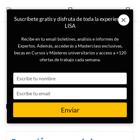
Suscríbete gratis y disfruta de toda la experiencia
LISA
Recibe en tu email boletines, análisis e informes de
Expertos. Además, accederás a Masterclass exclusivas,
becas en Cursos y Másteres universitarios y acceso a +120
ETIQUETA
estrategia china
ofertas de trabajo cada semana.
Type
Tianxia: El motor de la Gran
Estrategia de Pekín
your
name
Type
your
email
INTERNACIONAL
Enviar