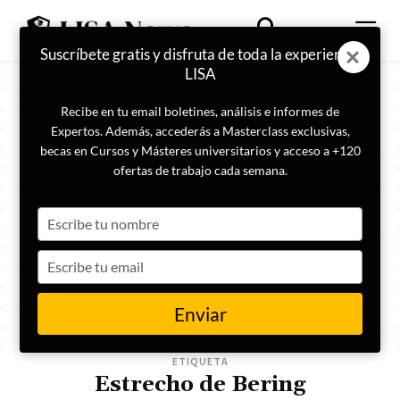
Suscríbete gratis y disfruta de toda la experiencia
LISA
Recibe en tu email boletines, análisis e informes de
Expertos. Además, accederás a Masterclass exclusivas,
becas en Cursos y Másteres universitarios y acceso a +120
ofertas de trabajo cada semana.
Type
your
name
Type
your
email
Enviar
ETIQUETA
Estrecho de Bering