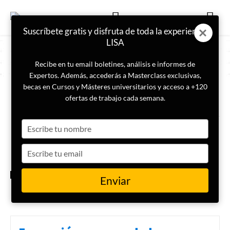
Suscríbete gratis y disfruta de toda la experiencia
LISA
Recibe en tu email boletines, análisis e informes de
Expertos. Además, accederás a Masterclass exclusivas,
becas en Cursos y Másteres universitarios y acceso a +120
ETIQUETA
Expodefensa
ofertas de trabajo cada semana.
Type
LISA promueve la prospectiva
estratégica y el talento humano
your
en Expodefensa en Colombia
name
Type
your
email
PROSPECTIVA
Enviar