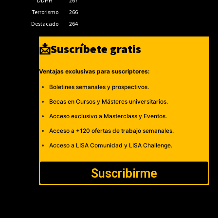
DDHH
267
Terrorismo
266
Destacado
264
📩Suscríbete gratis
Ventajas exclusivas para suscriptores:
Boletines semanales y prospectivos.
Becas en Cursos y Másteres universitarios.
Acceso exclusivo a Masterclass y Eventos.
Acceso a +120 ofertas de trabajo semanales.
Acceso a LISA Comunidad y LISA Challenge.
Suscribirme