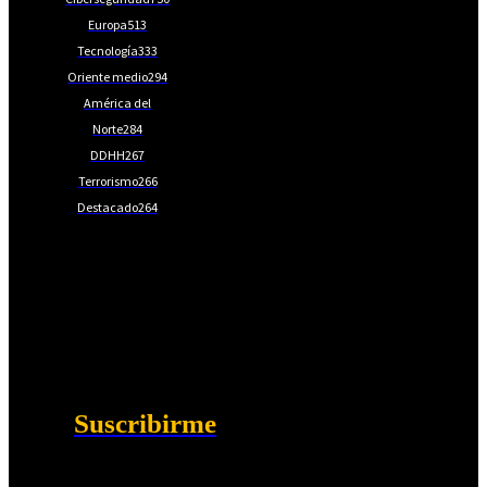
Europa
513
Tecnología
333
Oriente medio
294
América del
Norte
284
DDHH
267
Terrorismo
266
Destacado
264
📩Suscríbete gratis
Ventajas exclusivas para suscriptores:
Boletines semanales y prospectivos.
Becas en Cursos y Másteres universitarios.
Acceso exclusivo a Masterclass y Eventos.
Acceso a +120 ofertas de trabajo semanales.
Acceso a LISA Comunidad y LISA Challenge.
Suscribirme