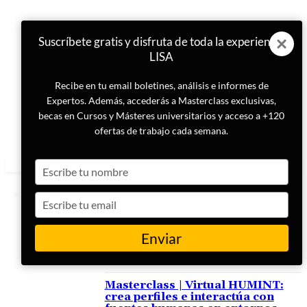
Suscríbete gratis y disfruta de toda la experiencia
LISA
Recibe en tu email boletines, análisis e informes de
Expertos. Además, accederás a Masterclass exclusivas,
becas en Cursos y Másteres universitarios y acceso a +120
ofertas de trabajo cada semana.
Type
your
name
Type
your
email
Enviar
ETIQUETA
Fuentes Humanas
Masterclass | Virtual HUMINT:
crea perfiles e interactúa con