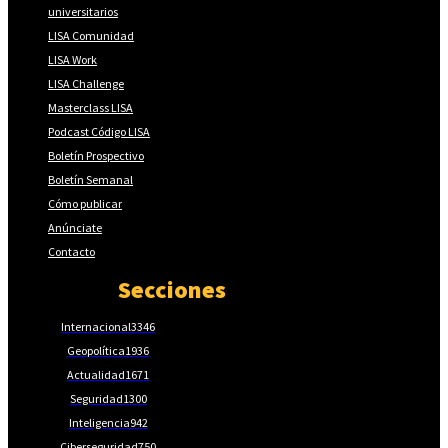
universitarios
LISA Comunidad
LISA Work
LISA Challenge
Masterclass LISA
Podcast Código LISA
Boletín Prospectivo
Boletín Semanal
Cómo publicar
Anúnciate
Contacto
Secciones
Internacional
3346
Geopolítica
1936
Actualidad
1671
Seguridad
1300
Inteligencia
942
Ciberseguridad
750