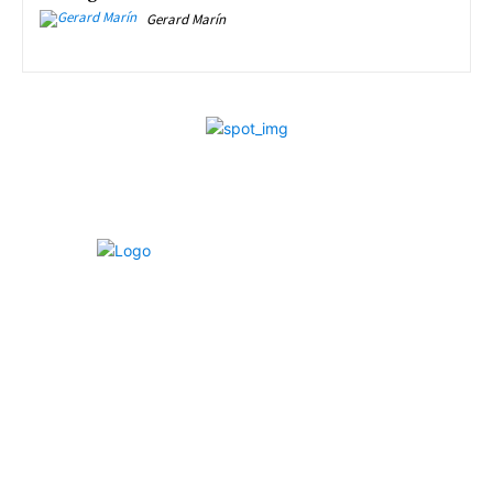
Gerard Marín
LISA News© es un medio de análisis promovido por LISA
Institute© con el objetivo de hacer del mundo un lugar más
seguro, justo y protegido a través de análisis en materia de
Geopolítica, Inteligencia, Ciberseguridad, Criminología y
Derechos Humanos, entre otros.
Súmate a la Comunidad: