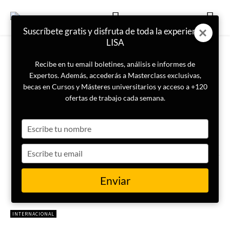
Suscríbete gratis y disfruta de toda la experiencia
LISA
Recibe en tu email boletines, análisis e informes de
Expertos. Además, accederás a Masterclass exclusivas,
becas en Cursos y Másteres universitarios y acceso a +120
ETIQUETA
Fuerza Provisional de Seguridad
ofertas de trabajo cada semana.
de las Naciones Unidas para
Type
your
Abyei
name
Type
your
¿Qué es la UNIFSA y qué
email
importancia tiene en Abyei?
Enviar
INTERNACIONAL