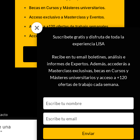
Becas en Cursos y Másteres universitarios.
Acceso exclusivo a Masterclass y Eventos.
Acceso a +120 ofertas de trabajo semanales.
Acceso a LISA Comunidad y LISA Challenge.
Suscríbete gratis y disfruta de toda la
experiencia LISA
Suscribirme
Recibe en tu email boletines, análisis e
informes de Expertos. Además, accederás a
Masterclass exclusivas, becas en Cursos y
Másteres universitarios y acceso a +120
ofertas de trabajo cada semana.
Type
your
name
tacto
Type
your
e una
email
s"
Ajustes
Aceptar
Enviar