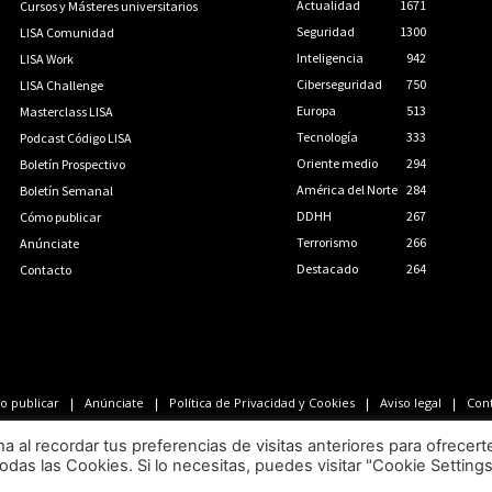
Actualidad
1671
Cursos y Másteres universitarios
Seguridad
1300
LISA Comunidad
Inteligencia
942
LISA Work
Ciberseguridad
750
LISA Challenge
Europa
513
Masterclass LISA
Tecnología
333
Podcast Código LISA
Oriente medio
294
Boletín Prospectivo
América del Norte
284
Boletín Semanal
DDHH
267
Cómo publicar
Terrorismo
266
Anúnciate
Destacado
264
Contacto
 publicar
Anúnciate
Política de Privacidad y Cookies
Aviso legal
Con
LISA News©. Creative Commons BY-NC-ND.
al recordar tus preferencias de visitas anteriores para ofrecert
odas las Cookies. Si lo necesitas, puedes visitar "Cookie Setting