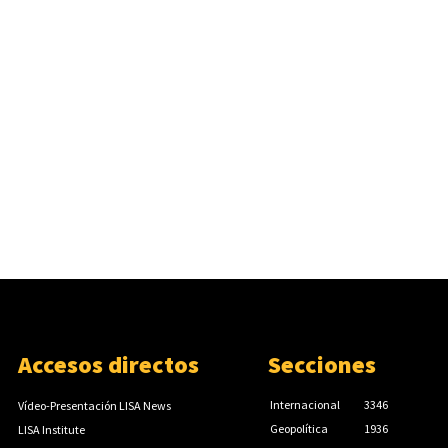
Accesos directos
Secciones
Internacional
3346
Vídeo-Presentación LISA News
Geopolítica
1936
LISA Institute