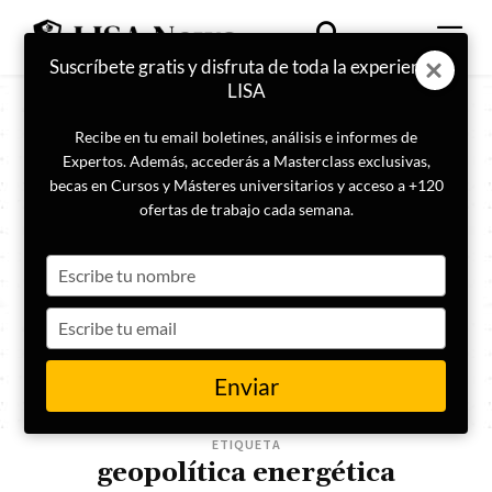
Suscríbete gratis y disfruta de toda la experiencia
LISA
Recibe en tu email boletines, análisis e informes de
Expertos. Además, accederás a Masterclass exclusivas,
becas en Cursos y Másteres universitarios y acceso a +120
ofertas de trabajo cada semana.
Type
your
name
Type
your
email
Enviar
ETIQUETA
geopolítica energética