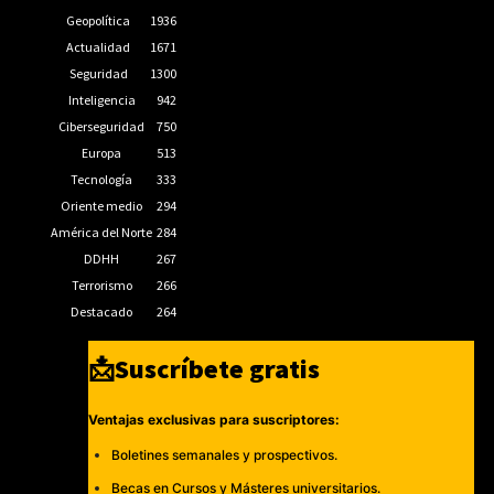
Geopolítica
1936
Actualidad
1671
Seguridad
1300
Inteligencia
942
Ciberseguridad
750
Europa
513
Tecnología
333
Oriente medio
294
América del Norte
284
DDHH
267
Terrorismo
266
Destacado
264
📩Suscríbete gratis
Ventajas exclusivas para suscriptores:
Boletines semanales y prospectivos.
Becas en Cursos y Másteres universitarios.