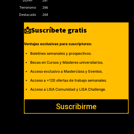
DDHH
267
Terrorismo
266
Destacado
264
📩Suscríbete gratis
Ventajas exclusivas para suscriptores:
Boletines semanales y prospectivos.
Becas en Cursos y Másteres universitarios.
Acceso exclusivo a Masterclass y Eventos.
Acceso a +120 ofertas de trabajo semanales.
Acceso a LISA Comunidad y LISA Challenge.
Suscribirme