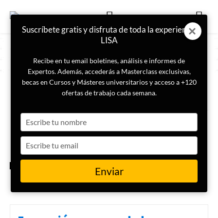
Suscríbete gratis y disfruta de toda la experiencia
LISA
Recibe en tu email boletines, análisis e informes de
Expertos. Además, accederás a Masterclass exclusivas,
becas en Cursos y Másteres universitarios y acceso a +120
ETIQUETA
Gran Israel
ofertas de trabajo cada semana.
Type
¿Cuál es la ideología del Gran
Israel?
your
name
Type
your
email
INTERNACIONAL
Enviar