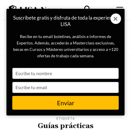
Suscríbete gratis y disfruta de toda la experiencia
LISA
Recibe en tu email boletines, análisis e informes de
Expertos. Además, accederás a Masterclass exclusivas,
becas en Cursos y Másteres universitarios y acceso a +120
ofertas de trabajo cada semana.
Type
your
name
Type
your
email
Enviar
ETIQUETA
Guías prácticas