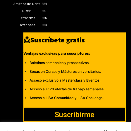
América del Norte
284
DDHH
267
Terrorismo
266
Destacado
264
📩Suscríbete gratis
Ventajas exclusivas para suscriptores:
Boletines semanales y prospectivos.
Becas en Cursos y Másteres universitarios.
Acceso exclusivo a Masterclass y Eventos.
Acceso a +120 ofertas de trabajo semanales.
Acceso a LISA Comunidad y LISA Challenge.
Suscribirme