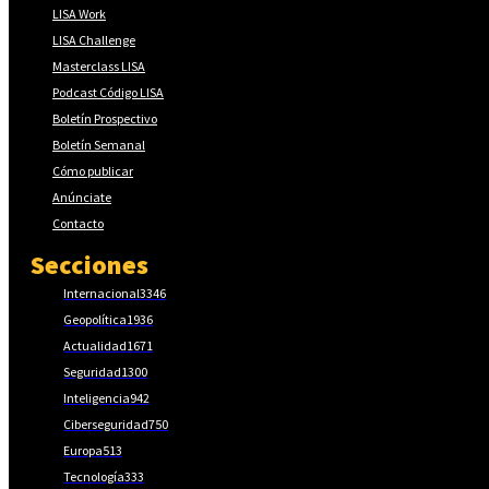
LISA Work
LISA Challenge
Masterclass LISA
Podcast Código LISA
Boletín Prospectivo
Boletín Semanal
Cómo publicar
Anúnciate
Contacto
Secciones
Internacional
3346
Geopolítica
1936
Actualidad
1671
Seguridad
1300
Inteligencia
942
Ciberseguridad
750
Europa
513
Tecnología
333