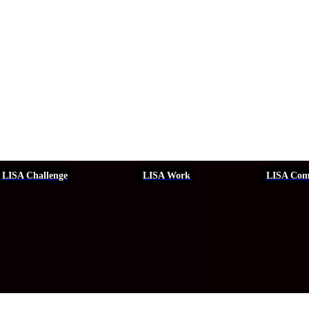
LISA Challenge
LISA Work
LISA Com
ERSEGURIDAD
SEGURIDAD
DDHH
FORMACIÓN
EVEN