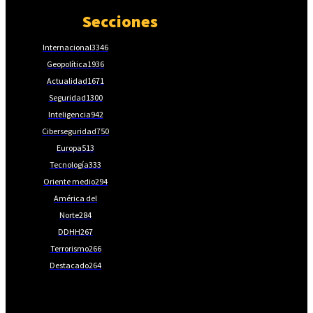
Secciones
Internacional
3346
Geopolítica
1936
Actualidad
1671
Seguridad
1300
Inteligencia
942
Ciberseguridad
750
Europa
513
Tecnología
333
Oriente medio
294
América del
Norte
284
DDHH
267
Terrorismo
266
Destacado
264
📩Suscríbete gratis