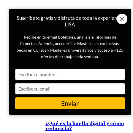
Suscríbete gratis y disfruta de toda la experiencia
LISA
Recibe en tu email boletines, análisis e informes de
Expertos. Además, accederás a Masterclass exclusivas,
becas en Cursos y Másteres universitarios y acceso a +120
ofertas de trabajo cada semana.
Type
your
name
Type
your
email
Enviar
ETIQUETA
Huella
¿Qué es la huella digital y cómo
reducirla?