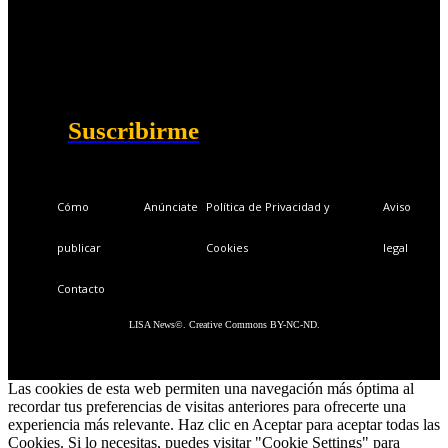
Ventajas exclusivas para suscriptores:
Boletines semanales y prospectivos.
Becas en Cursos y Másteres universitarios.
Acceso exclusivo a Masterclass y Eventos.
Acceso a +120 ofertas de trabajo semanales.
Acceso a LISA Comunidad y LISA Challenge.
Suscribirme
Cómo
Anúnciate
Política de Privacidad y
Aviso
publicar
Cookies
legal
Contacto
LISA News©. Creative Commons BY-NC-ND.
Las cookies de esta web permiten una navegación más óptima al
recordar tus preferencias de visitas anteriores para ofrecerte una
experiencia más relevante. Haz clic en Aceptar para aceptar todas las
Cookies. Si lo necesitas, puedes visitar "Cookie Settings" para