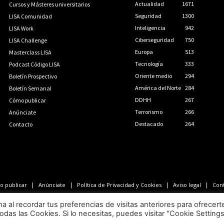
Actualidad
1671
Cursos y Másteres universitarios
Seguridad
1300
LISA Comunidad
Inteligencia
942
LISA Work
Ciberseguridad
750
LISA Challenge
Europa
513
Masterclass LISA
Tecnología
333
Podcast Código LISA
Oriente medio
294
Boletín Prospectivo
América del Norte
284
Boletín Semanal
DDHH
267
Cómo publicar
Terrorismo
266
Anúnciate
Destacado
264
Contacto
 publicar
Anúnciate
Política de Privacidad y Cookies
Aviso legal
Con
LISA News©. Creative Commons BY-NC-ND.
al recordar tus preferencias de visitas anteriores para ofrecert
odas las Cookies. Si lo necesitas, puedes visitar "Cookie Setting