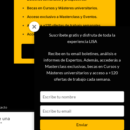
Becas en Cursos y Másteres universitarios.
Acceso exclusivo a Masterclass y Eventos.
Acceso a +120 ofertas de trabajo semanales.
Acceso a LISA Comunidad y LISA Challenge.
Suscríbete gratis y disfruta de toda la
experiencia LISA
Suscribirme
Recibe en tu email boletines, análisis e
informes de Expertos. Además, accederás a
Masterclass exclusivas, becas en Cursos y
Másteres universitarios y acceso a +120
ofertas de trabajo cada semana.
Type
your
name
tacto
Type
your
e una
email
s"
Ajustes
Aceptar
Enviar