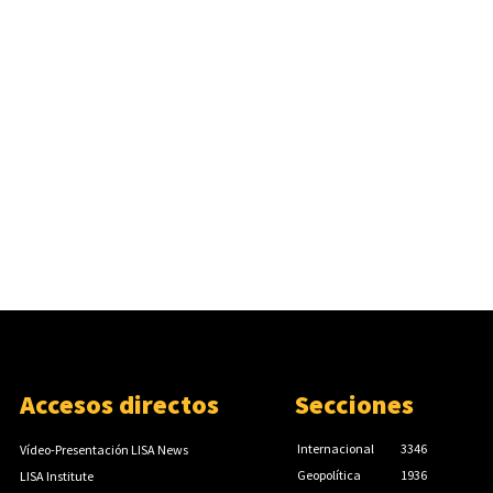
Accesos directos
Secciones
Internacional
3346
Vídeo-Presentación LISA News
Geopolítica
1936
LISA Institute