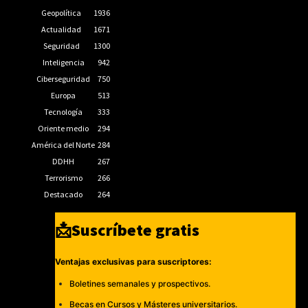
Geopolítica
1936
Actualidad
1671
Seguridad
1300
Inteligencia
942
Ciberseguridad
750
Europa
513
Tecnología
333
Oriente medio
294
América del Norte
284
DDHH
267
Terrorismo
266
Destacado
264
📩Suscríbete gratis
Ventajas exclusivas para suscriptores:
Boletines semanales y prospectivos.
Becas en Cursos y Másteres universitarios.