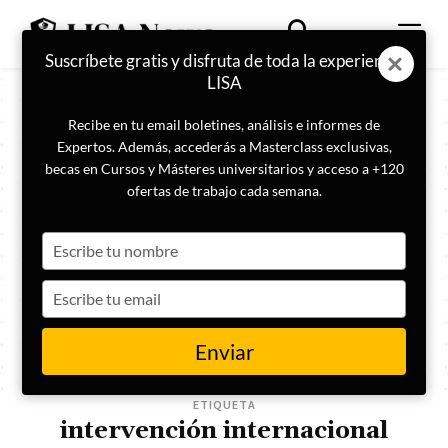
Suscríbete gratis y disfruta de toda la experiencia
LISA
Recibe en tu email boletines, análisis e informes de
Expertos. Además, accederás a Masterclass exclusivas,
becas en Cursos y Másteres universitarios y acceso a +120
ofertas de trabajo cada semana.
Type
your
name
Type
your
email
Enviar
ETIQUETA
intervención internacional