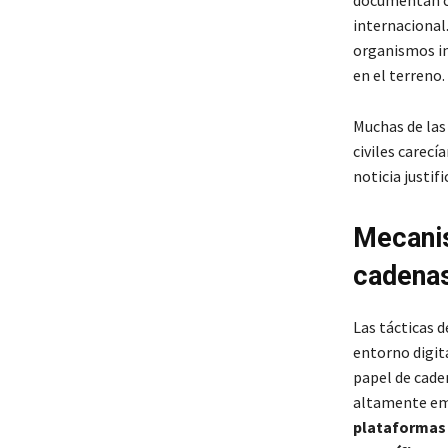
documentan có
internacional.
organismos in
en el terreno.
Muchas de la
civiles carecí
noticia justifi
Mecanis
cadenas
Las tácticas 
entorno digita
papel de cad
altamente em
plataformas 