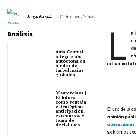
11 de mayo de 2026
Sergio Estrada
L
Análisis
a 
co
d
Asia Central:
có
integración
autóctona en
influir en la
medio de
turbulencias
globales
Masterclass |
El futuro
como ventaja
estratégica:
El uso de la
co
anticipación,
escenarios y
opinión públ
toma de
operaciones
decisiones
gobiernos ext