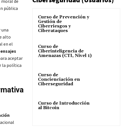
a moral de
ón pública
Curso de Prevención y
Gestión de
Ciberriesgos y
r una
Ciberataques
e alto
l en el
Curso de
mensajes
Ciberinteligencia de
Amenazas (CTI, Nivel 1)
para aceptar
 la política
Curso de
Concienciación en
Ciberseguridad
rmativa
Curso de Introducción
al Bitcoin
ación
nacional