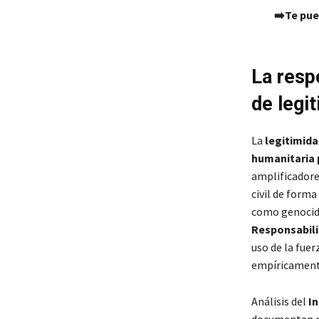
➡️Te pue
La resp
de legi
La
legitimida
humanitaria 
amplificadore
civil de forma
como genocidi
Responsabili
uso de la fue
empíricament
Análisis del
In