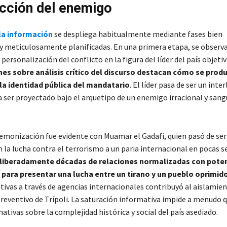
cción del enemigo
la información
se despliega habitualmente mediante fases bien
 y meticulosamente planificadas. En una primera etapa, se observ
 personalización del conflicto en la figura del líder del país objetiv
nes sobre análisis crítico del discurso destacan cómo se prod
la identidad pública del mandatario
. El líder pasa de ser un inte
a ser proyectado bajo el arquetipo de un enemigo irracional y sang
demonización fue evidente con Muamar el Gadafi, quien pasó de ser
n la lucha contra el terrorismo a un paria internacional en pocas 
liberadamente décadas de relaciones normalizadas con pote
 para presentar una lucha entre un tirano y un pueblo oprimid
ativas a través de agencias internacionales contribuyó al aislamie
reventivo de Trípoli. La saturación informativa impide a menudo q
nativas sobre la complejidad histórica y social del país asediado.