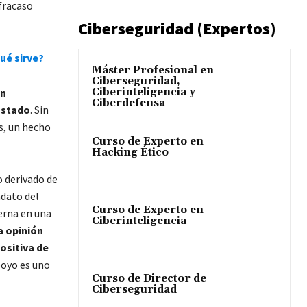
fracaso
Ciberseguridad (Expertos)
ué sirve?
Máster Profesional en
Ciberseguridad,
Ciberinteligencia y
on
Ciberdefensa
Estado
. Sin
s, un hecho
Curso de Experto en
Hacking Ético
 derivado de
ndato del
Curso de Experto en
erna en una
Ciberinteligencia
a opinión
ositiva de
poyo es uno
Curso de Director de
Ciberseguridad