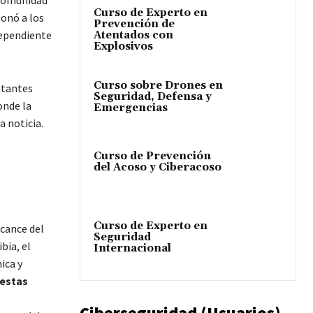
 comunidad
Curso de Experto en
ionó a los
Prevención de
dependiente
Atentados con
Explosivos
Curso sobre Drones en
stantes
Seguridad, Defensa y
onde la
Emergencias
a noticia.
Curso de Prevención
s
del Acoso y Ciberacoso
Curso de Experto en
lcance del
Seguridad
bia, el
Internacional
ica y
 estas
s
Ciberseguridad (Usuarios)