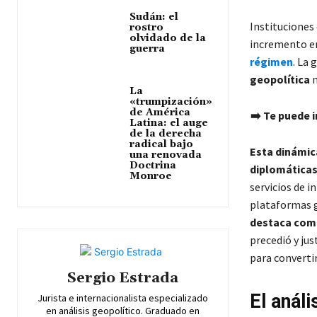
Sudán: el
Instituciones
rostro
olvidado de la
incremento en
guerra
régimen
. La 
geopolítica
m
La
«trumpización»
de América
➡️ Te puede i
Latina: el auge
de la derecha
radical bajo
Esta dinámic
una renovada
Doctrina
diplomáticas
Monroe
servicios de i
plataformas g
destaca como
precedió y jus
para converti
Sergio Estrada
El análi
Jurista e internacionalista especializado
en análisis geopolítico. Graduado en