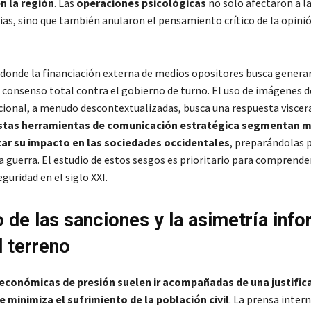
n la región
. Las
operaciones psicológicas
no solo afectaron a l
bias, sino que también anularon el pensamiento crítico de la opini
 donde la financiación externa de medios opositores busca genera
 consenso total contra el gobierno de turno. El uso de imágenes d
onal, a menudo descontextualizadas, busca una respuesta viscera
stas herramientas de comunicación estratégica segmentan 
ar su impacto en las sociedades occidentales
, preparándolas 
a guerra. El estudio de estos sesgos es prioritario para comprender
eguridad en el siglo XXI.
 de las sanciones y la asimetría info
l terreno
económicas de presión suelen ir acompañadas de una justific
 minimiza el sufrimiento de la población civil
. La prensa inter