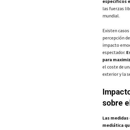
específicos e
las fuerzas li
mundial.
Existen casos
percepción de
impacto emoci
espectador.
E
para maximiz
el coste de un
exterior y la s
Impacto
sobre e
Las medidas 
mediática que