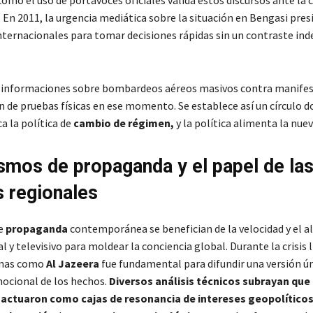
mo el uso de portavoces oficiales valida estos discursos ante la
 En 2011, la urgencia mediática sobre la situación en Bengasi pres
ternacionales para tomar decisiones rápidas sin un contraste in
s informaciones sobre bombardeos aéreos masivos contra manife
an de pruebas físicas en ese momento. Se establece así un círculo d
ca la política de
cambio de régimen,
y la política alimenta la nuev
mos de propaganda y el papel de la
 regionales
de
propaganda
contemporánea se benefician de la velocidad y el a
l y televisivo para moldear la conciencia global. Durante la crisis li
enas como
Al Jazeera
fue fundamental para difundir una versión ún
ocional de los hechos.
Diversos análisis técnicos subrayan que
actuaron como cajas de resonancia de intereses geopolítico