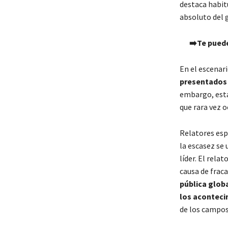
destaca habit
absoluto del 
➡️Te puede
En el escenari
presentados 
embargo, esta
que rara vez o
Relatores esp
la escasez se
líder. El rela
causa de frac
pública globa
los acontec
de los campos