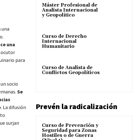
Máster Profesional de
Analista Internacional
y Geopolítico
a una
Curso de Derecho
o.
Internacional
uce una
Humanitario
rlocutor
uinario para
Curso de Analista de
Conflictos Geopolíticos
 un socio
semanas.
Se
ncias
Prevén la radicalización
o
. La difusión
nto
ue surjan
Curso de Prevención y
Seguridad para Zonas
Hostiles o de Guerra