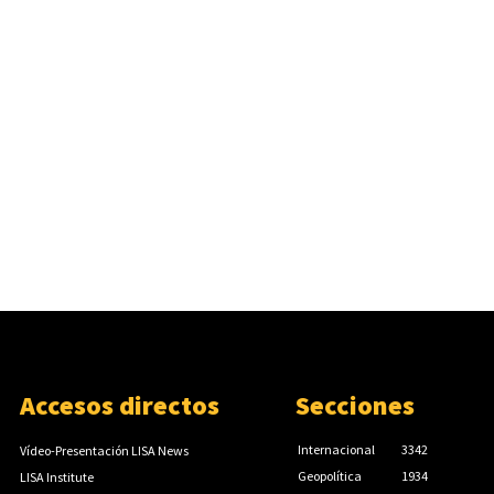
Accesos directos
Secciones
Internacional
3342
Vídeo-Presentación LISA News
Geopolítica
1934
LISA Institute