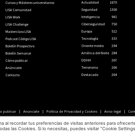
Actualidad
1670
Cursos y Másteres universitarios
Seguridad
1300
LISA Comunidad
Inteligencia
941
LISA Work
Ciberseguridad
750
LISA Challenge
Europa
512
Masterclass LISA
Tecnología
333
Podcast Código LISA
Oriente medio
294
Boletín Prospectivo
América del Norte
284
Boletín Semanal
DDHH
267
Cómo publicar
Terrorismo
266
Anúnciate
Destacado
264
Contacto
 publicar
Anúnciate
Política de Privacidad y Cookies
Aviso legal
Con
LISA News©. Creative Commons BY-NC-ND.
al recordar tus preferencias de visitas anteriores para ofrecert
odas las Cookies. Si lo necesitas, puedes visitar "Cookie Setting