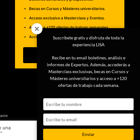
Becas en Cursos y Másteres universitarios.
Acceso exclusivo a Masterclass y Eventos.
Acceso a +120 ofertas de trabajo semanales.
Acceso a LISA Comunidad y LISA Challenge.
Suscríbete gratis y disfruta de toda la
experiencia LISA
Suscribirme
Recibe en tu email boletines, análisis e
informes de Expertos. Además, accederás a
Masterclass exclusivas, becas en Cursos y
Másteres universitarios y acceso a +120
ofertas de trabajo cada semana.
Type
your
name
tacto
Type
your
e una
email
s"
Ajustes
Aceptar
Enviar