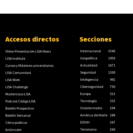
Accesos directos
Secciones
Internacional
3346
Vídeo-Presentación LISA News
Geopolítica
1936
LISA Institute
Actualidad
1671
Cursos y Másteres universitarios
Seguridad
1300
LISA Comunidad
Inteligencia
942
LISA Work
Ciberseguridad
750
LISA Challenge
Europa
513
Masterclass LISA
Tecnología
333
Podcast Código LISA
Oriente medio
294
Boletín Prospectivo
América del Norte
284
Boletín Semanal
DDHH
267
Cómo publicar
Terrorismo
266
Anúnciate